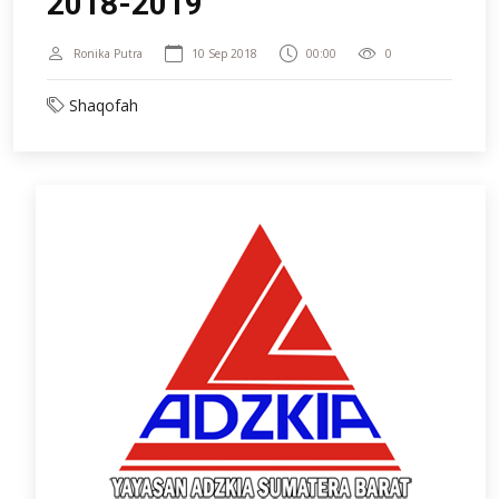
2018-2019
Ronika Putra
10 Sep 2018
00:00
0
Shaqofah