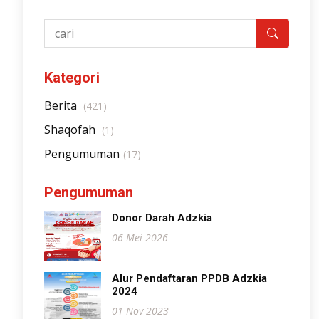
Kategori
Berita
(421)
Shaqofah
(1)
Pengumuman
(17)
Pengumuman
Donor Darah Adzkia
06 Mei 2026
Alur Pendaftaran PPDB Adzkia
2024
01 Nov 2023