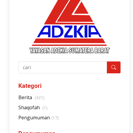
Kategori
Berita
(421)
Shaqofah
(1)
Pengumuman
(17)