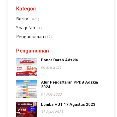
Kategori
Berita
(421)
Shaqofah
(1)
Pengumuman
(17)
Pengumuman
Donor Darah Adzkia
06 Mei 2026
Alur Pendaftaran PPDB Adzkia
2024
01 Nov 2023
Lomba HUT 17 Agustus 2023
31 Agus 2023