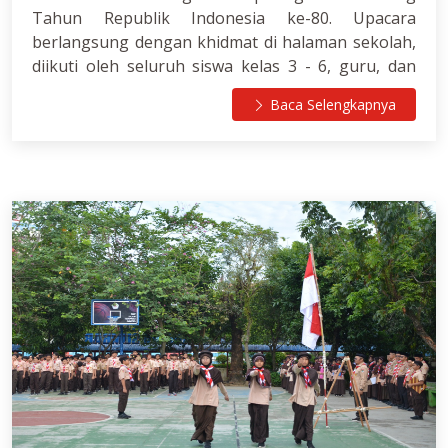
Tahun Republik Indonesia ke-80. Upacara
berlangsung dengan khidmat di halaman sekolah,
diikuti oleh seluruh siswa kelas 3 - 6, guru, dan
tenaga kependidikan.
Baca Selengkapnya
Bertindak sebagai Inspektur upacara Koordinator
Urusan Humas dan Kerjasama Yayasan Adzkia
Sumatera Barat, Ustadz Dr (C) Ronika Putra, M.Pd.
Beberapa poin dalam amanatnya bahwa
kemerdekaan harus diisi dengan belajar sungguh-
sungguh, agar kelak menjadi orang yang cerdas
dan bermanfaat bagi bangsa.
Berikutnya Inspektur yang akrab dipanggil
dengan Ustadz Ronika ini juga menyebutkan
bahwa kita harus rajin beribadah, agar kita selalu
dekat dengan Allah dan mendapat ridha-Nya.
Terakhir, ayah dari 3 orang anak ini menekankan