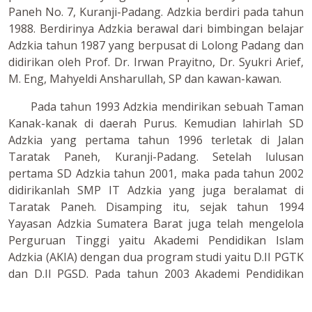
Paneh No. 7, Kuranji-Padang. Adzkia berdiri pada tahun
1988. Berdirinya Adzkia berawal dari bimbingan belajar
Adzkia tahun 1987 yang berpusat di Lolong Padang dan
didirikan oleh Prof. Dr. Irwan Prayitno, Dr. Syukri Arief,
M. Eng, Mahyeldi Ansharullah, SP dan kawan-kawan.
Pada tahun 1993 Adzkia mendirikan sebuah Taman
Kanak-kanak di daerah Purus. Kemudian lahirlah SD
Adzkia yang pertama tahun 1996 terletak di Jalan
Taratak Paneh, Kuranji-Padang. Setelah lulusan
pertama SD Adzkia tahun 2001, maka pada tahun 2002
didirikanlah SMP IT Adzkia yang juga beralamat di
Taratak Paneh. Disamping itu, sejak tahun 1994
Yayasan Adzkia Sumatera Barat juga telah mengelola
Perguruan Tinggi yaitu Akademi Pendidikan Islam
Adzkia (AKIA) dengan dua program studi yaitu D.II PGTK
dan D.II PGSD. Pada tahun 2003 Akademi Pendidikan
Islam Adzkia berubah menjadi Sekolah Tinggi Ilmu
Tarbiayah Adzkia (STIT Adzkia). Pada tahun 2009